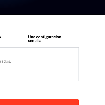
o
Una configuración
sencilla
grados.