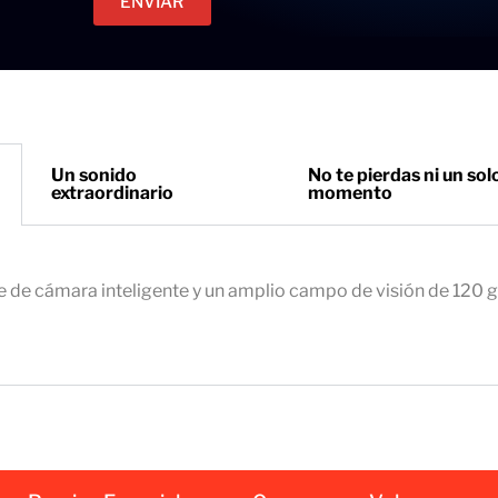
ENVIAR
c
e
t
t
r
o
ó
n
i
Un sonido
No te pierdas ni un sol
extraordinario
momento
c
o
e
m
e de cámara inteligente y un amplio campo de visión de 120 
p
r
e
s
a
r
i