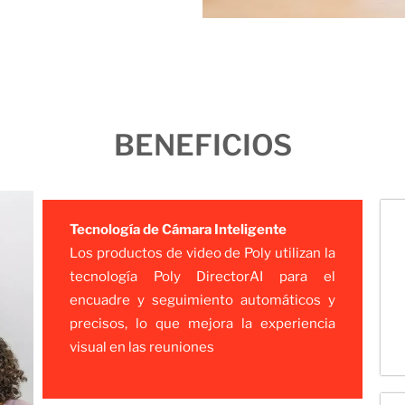
BENEFICIOS
Tecnología de Cámara Inteligente
Los productos de video de Poly utilizan la
tecnología Poly DirectorAI para el
encuadre y seguimiento automáticos y
precisos, lo que mejora la experiencia
visual en las reuniones