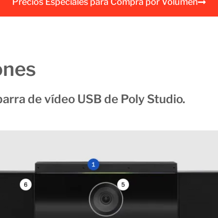
Precios Especiales para Compra por Volumen
a
l
ones
barra de vídeo USB de Poly Studio.