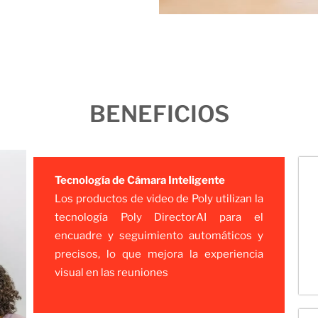
BENEFICIOS
Tecnología de Cámara Inteligente
Los productos de video de Poly utilizan la
tecnología Poly DirectorAI para el
encuadre y seguimiento automáticos y
precisos, lo que mejora la experiencia
visual en las reuniones