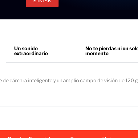
ENVIAR
c
e
t
t
r
o
ó
n
i
Un sonido
No te pierdas ni un sol
extraordinario
momento
c
o
e
m
e de cámara inteligente y un amplio campo de visión de 120 
p
r
e
s
a
r
i