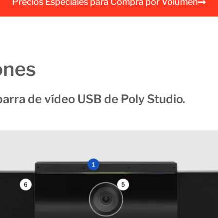
Precios Especiales para Compra por Volumen
a
l
ones
barra de vídeo USB de Poly Studio.