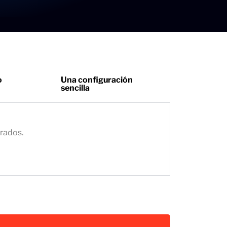
o
Una configuración
sencilla
grados.