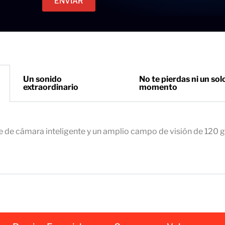
ENVIAR
c
e
t
t
r
o
ó
n
i
Un sonido
No te pierdas ni un sol
extraordinario
momento
c
o
e
m
e de cámara inteligente y un amplio campo de visión de 120 
p
r
e
s
a
r
i