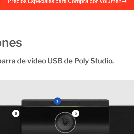
Precios Especiales para Compra por Volumen
a
l
ones
barra de vídeo USB de Poly Studio.