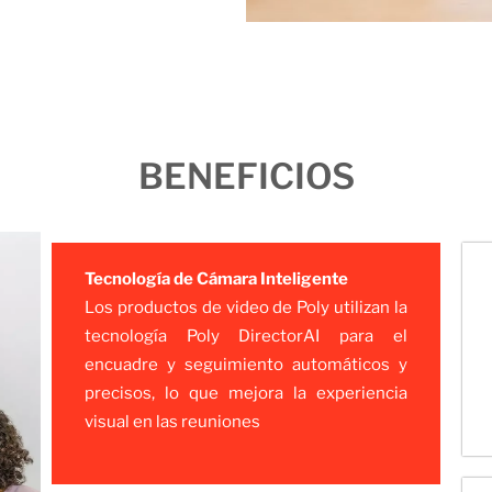
BENEFICIOS
Tecnología de Cámara Inteligente
Los productos de video de Poly utilizan la
tecnología Poly DirectorAI para el
encuadre y seguimiento automáticos y
precisos, lo que mejora la experiencia
visual en las reuniones