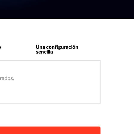
o
Una configuración
sencilla
grados.