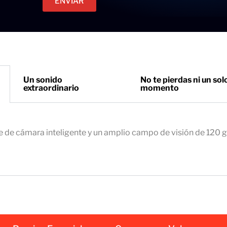
ENVIAR
c
e
t
t
r
o
ó
n
i
Un sonido
No te pierdas ni un sol
extraordinario
momento
c
o
e
m
e de cámara inteligente y un amplio campo de visión de 120 
p
r
e
s
a
r
i