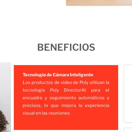
BENEFICIOS
Tecnología de Cámara Inteligente
Los productos de video de Poly utilizan la
tecnología Poly DirectorAI para el
encuadre y seguimiento automáticos y
precisos, lo que mejora la experiencia
visual en las reuniones