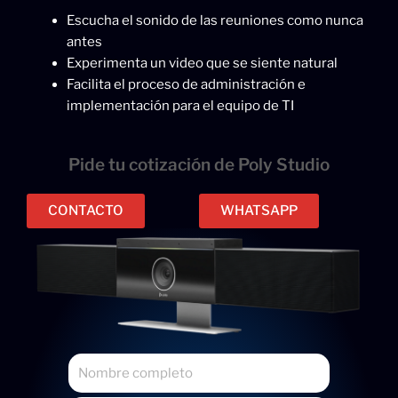
Escucha el sonido de las reuniones como nunca
antes
Experimenta un video que se siente natural
Facilita el proceso de administración e
implementación para el equipo de TI
Pide tu cotización de Poly Studio
CONTACTO
WHATSAPP
N
o