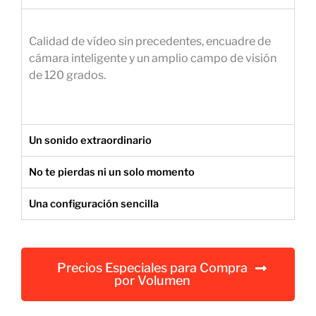
e
m
Calidad de vídeo sin precedentes, encuadre de
p
cámara inteligente y un amplio campo de visión
r
de 120 grados.
e
s
a
r
Un sonido extraordinario
i
a
No te pierdas ni un solo momento
l
Una configuración sencilla
Precios Especiales para Compra
por Volumen