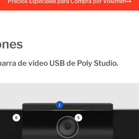
Precios Especiales para Compra por Volumen
a
l
ones
barra de vídeo USB de Poly Studio.