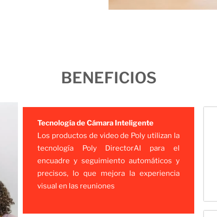
BENEFICIOS
Tecnología de Cámara Inteligente
Los productos de video de Poly utilizan la
tecnología Poly DirectorAI para el
encuadre y seguimiento automáticos y
precisos, lo que mejora la experiencia
visual en las reuniones