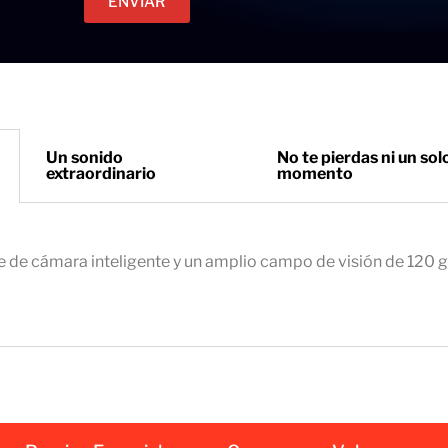
ENVIAR
c
e
t
t
r
o
ó
n
i
Un sonido
No te pierdas ni un sol
extraordinario
momento
c
o
e
m
e de cámara inteligente y un amplio campo de visión de 120 
p
r
e
s
a
r
i