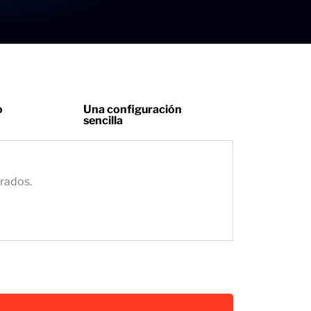
o
Una configuración
sencilla
grados.