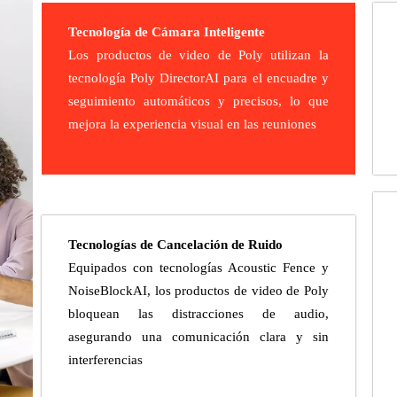
Tecnología de Cámara Inteligente
Los productos de video de Poly utilizan la
tecnología Poly DirectorAI para el encuadre y
seguimiento automáticos y precisos, lo que
mejora la experiencia visual en las reuniones
Tecnologías de Cancelación de Ruido
Equipados con tecnologías Acoustic Fence y
NoiseBlockAI, los productos de video de Poly
bloquean las distracciones de audio,
asegurando una comunicación clara y sin
interferencias