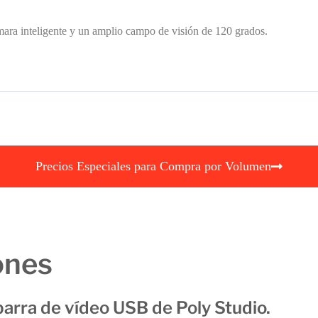
i
mara inteligente y un amplio campo de visión de 120 grados.
c
o
e
m
p
r
e
s
Precios Especiales para Compra por Volumen
a
r
i
a
ones
l
barra de vídeo USB de Poly Studio.