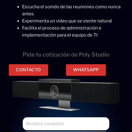
Escucha el sonido de las reuniones como nunca
antes
Experimenta un video que se siente natural
Facilita el proceso de administración e
implementación para el equipo de TI
Pide tu cotización de Poly Studio
CONTACTO
WHATSAPP
N
o