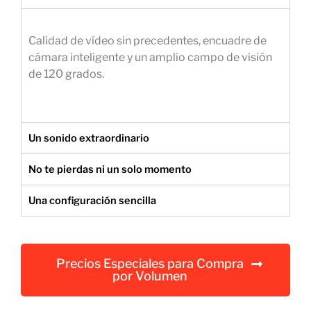
e
m
Calidad de vídeo sin precedentes, encuadre de
p
cámara inteligente y un amplio campo de visión
r
de 120 grados.
e
s
a
r
Un sonido extraordinario
i
a
No te pierdas ni un solo momento
l
Una configuración sencilla
Precios Especiales para Compra
por Volumen