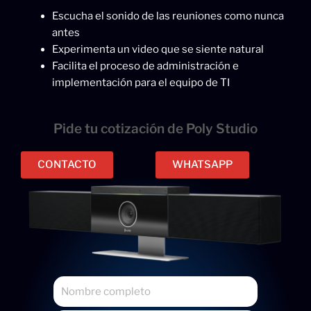
Escucha el sonido de las reuniones como nunca
antes
Experimenta un video que se siente natural
Facilita el proceso de administración e
implementación para el equipo de TI
Pide tu cotización de Poly Studio
CONTACTO
WHATSAPP
N
o