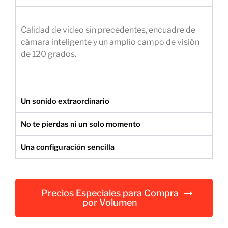
e
m
Calidad de vídeo sin precedentes, encuadre de
p
cámara inteligente y un amplio campo de visión
r
de 120 grados.
e
s
a
r
Un sonido extraordinario
i
a
No te pierdas ni un solo momento
l
Una configuración sencilla
Precios Especiales para Compra
por Volumen