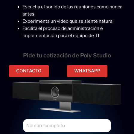
Escucha el sonido de las reuniones como nunca
antes
Experimenta un video que se siente natural
Facilita el proceso de administración e
implementación para el equipo de TI
Pide tu cotización de Poly Studio
CONTACTO
WHATSAPP
N
o