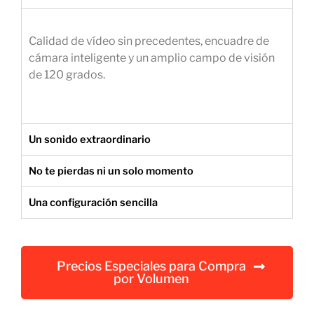
e
m
Calidad de vídeo sin precedentes, encuadre de
p
cámara inteligente y un amplio campo de visión
r
de 120 grados.
e
s
a
r
Un sonido extraordinario
i
a
No te pierdas ni un solo momento
l
Una configuración sencilla
Precios Especiales para Compra
por Volumen