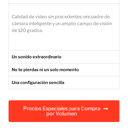
e
m
Calidad de vídeo sin precedentes, encuadre de
p
cámara inteligente y un amplio campo de visión
r
de 120 grados.
e
s
a
r
Un sonido extraordinario
i
a
No te pierdas ni un solo momento
l
Una configuración sencilla
Precios Especiales para Compra
por Volumen