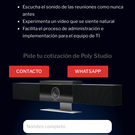
Escucha el sonido de las reuniones como nunca
antes
Experimenta un video que se siente natural
Facilita el proceso de administración e
implementación para el equipo de TI
Pide tu cotización de Poly Studio
CONTACTO
WHATSAPP
N
o