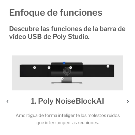
Enfoque de funciones
Descubre las funciones de la barra de
vídeo USB de Poly Studio.
2. Un audio extraordinario
os
Los potentes altavoces estéreo y el sólido juego de 6
micrófonos permiten que todos los participantes de la
C
llamada capten cada una de las palabras.