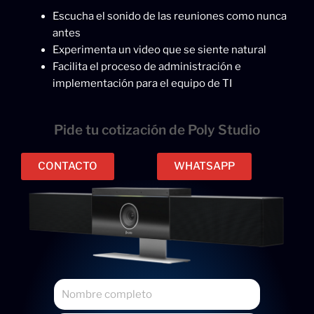
Escucha el sonido de las reuniones como nunca
antes
Experimenta un video que se siente natural
Facilita el proceso de administración e
implementación para el equipo de TI
Pide tu cotización de Poly Studio
CONTACTO
WHATSAPP
N
o