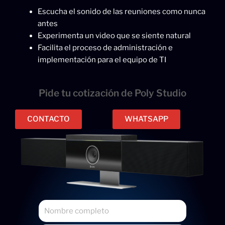
Escucha el sonido de las reuniones como nunca
antes
Experimenta un video que se siente natural
Facilita el proceso de administración e
implementación para el equipo de TI
Pide tu cotización de Poly Studio
CONTACTO
WHATSAPP
N
o