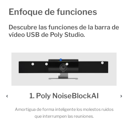
Enfoque de funciones
Descubre las funciones de la barra de
vídeo USB de Poly Studio.
1. Poly NoiseBlockAI
2. U
mortigua de forma inteligente los molestos ruidos
Los potente
que interrumpen las reuniones.
micrófonos 
llama