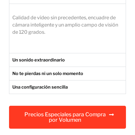
e
m
Calidad de vídeo sin precedentes, encuadre de
p
cámara inteligente y un amplio campo de visión
r
de 120 grados.
e
s
a
r
Un sonido extraordinario
i
a
No te pierdas ni un solo momento
l
Una configuración sencilla
Precios Especiales para Compra
por Volumen