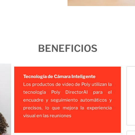
BENEFICIOS
Tecnología de Cámara Inteligente
Los productos de video de Poly utilizan la
tecnología Poly DirectorAI para el
encuadre y seguimiento automáticos y
precisos, lo que mejora la experiencia
visual en las reuniones