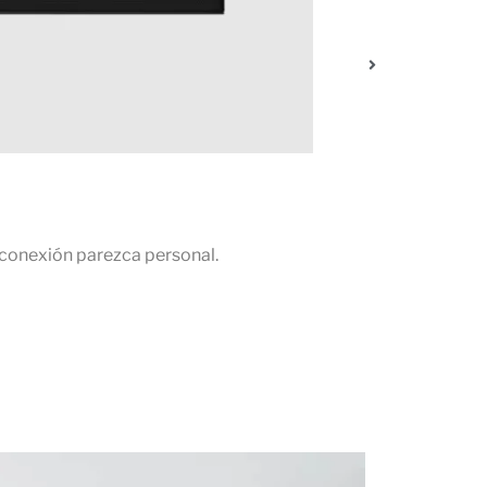
conexión parezca personal.
Las herrami