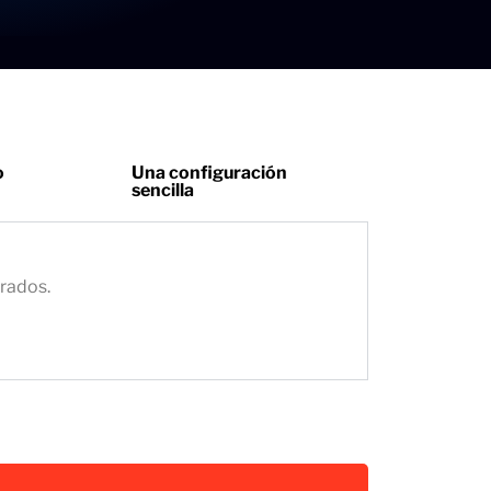
o
Una configuración
sencilla
grados.