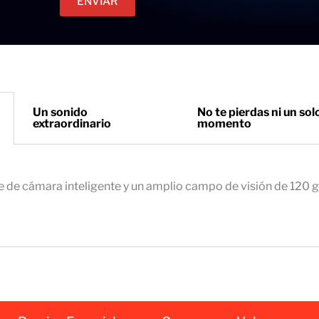
ENVIAR
c
e
t
t
r
o
ó
n
i
Un sonido
No te pierdas ni un sol
extraordinario
momento
c
o
e
m
e de cámara inteligente y un amplio campo de visión de 120 
p
r
e
s
a
r
i