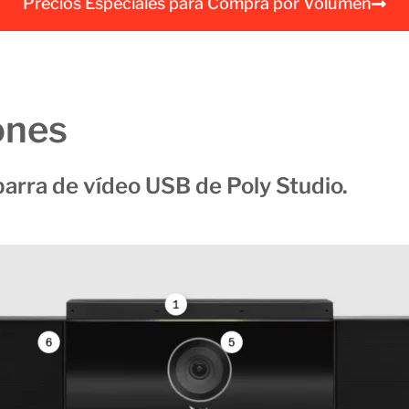
Precios Especiales para Compra por Volumen
a
l
ones
barra de vídeo USB de Poly Studio.