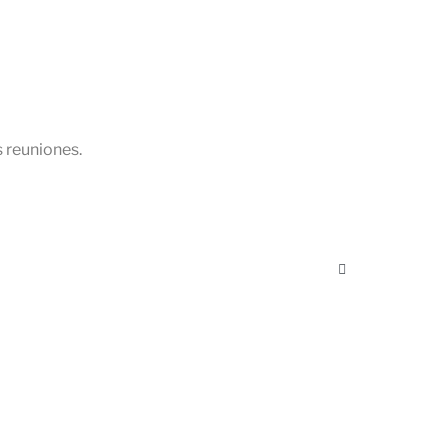
 reuniones.
Los potentes 