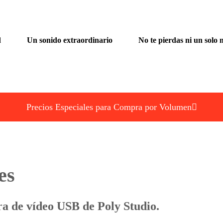
c
e
t
t
r
o
d
Un sonido extraordinario
No te pierdas ni un solo
ó
n
i
c
o
Precios Especiales para Compra por Volumen
e
m
p
r
e
es
s
a
r
ra de vídeo USB de Poly Studio.
i