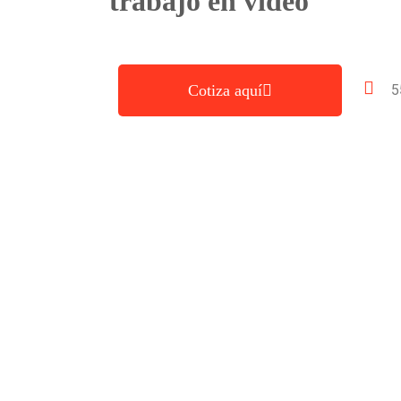
trabajo en video
Cotiza aquí
5