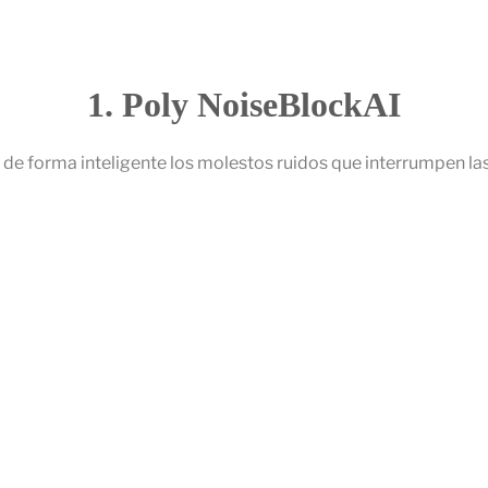
a
l
1. Poly NoiseBlockAI
de forma inteligente los molestos ruidos que interrumpen las