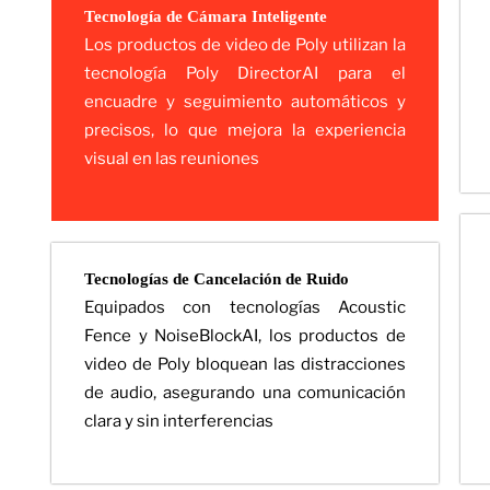
Tecnología de Cámara Inteligente
Los productos de video de Poly utilizan la
tecnología Poly DirectorAI para el
encuadre y seguimiento automáticos y
precisos, lo que mejora la experiencia
visual en las reuniones
Tecnologías de Cancelación de Ruido
Equipados con tecnologías Acoustic
Fence y NoiseBlockAI, los productos de
video de Poly bloquean las distracciones
de audio, asegurando una comunicación
clara y sin interferencias