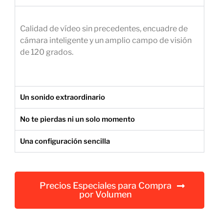
e
m
Calidad de vídeo sin precedentes, encuadre de
p
cámara inteligente y un amplio campo de visión
r
de 120 grados.
e
s
a
r
Un sonido extraordinario
i
a
No te pierdas ni un solo momento
l
Una configuración sencilla
Precios Especiales para Compra
por Volumen