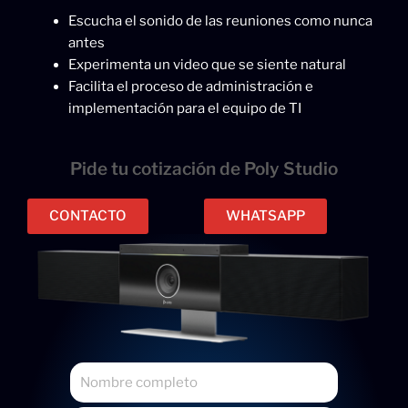
Escucha el sonido de las reuniones como nunca
antes
Experimenta un video que se siente natural
Facilita el proceso de administración e
implementación para el equipo de TI
Pide tu cotización de Poly Studio
CONTACTO
WHATSAPP
N
o