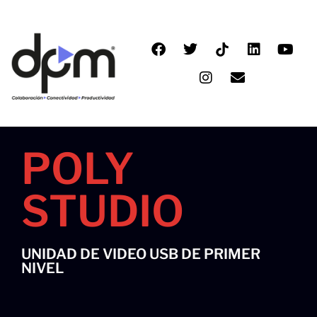
Ir
al
F
T
I
E
L
Y
contenido
a
w
n
n
i
o
c
i
s
v
n
u
e
t
t
e
k
t
b
t
a
l
e
u
o
e
g
o
d
b
o
r
r
p
i
e
k
a
e
n
POLY
m
STUDIO
UNIDAD DE VIDEO USB DE PRIMER
NIVEL