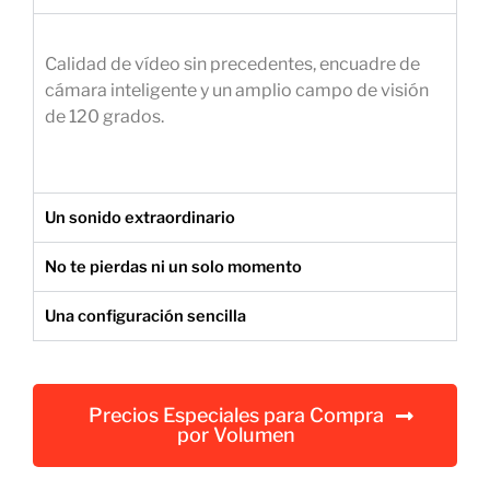
e
m
Calidad de vídeo sin precedentes, encuadre de
p
cámara inteligente y un amplio campo de visión
r
de 120 grados.
e
s
a
r
Un sonido extraordinario
i
a
No te pierdas ni un solo momento
l
Una configuración sencilla
Precios Especiales para Compra
por Volumen