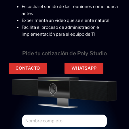
Escucha el sonido de las reuniones como nunca
antes
Experimenta un video que se siente natural
Facilita el proceso de administración e
implementación para el equipo de TI
Pide tu cotización de Poly Studio
CONTACTO
WHATSAPP
N
o