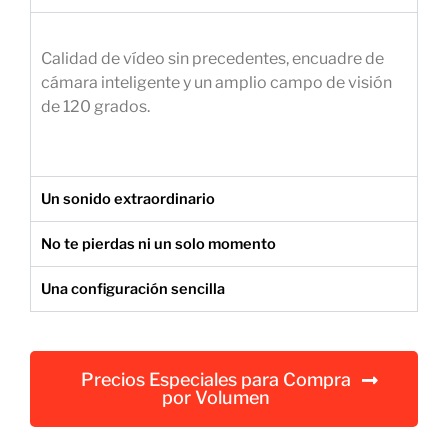
e
m
Calidad de vídeo sin precedentes, encuadre de
p
cámara inteligente y un amplio campo de visión
r
de 120 grados.
e
s
a
r
Un sonido extraordinario
i
a
No te pierdas ni un solo momento
l
Una configuración sencilla
Precios Especiales para Compra
por Volumen