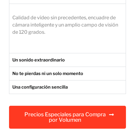
e
m
Calidad de vídeo sin precedentes, encuadre de
p
cámara inteligente y un amplio campo de visión
r
de 120 grados.
e
s
a
r
Un sonido extraordinario
i
a
No te pierdas ni un solo momento
l
Una configuración sencilla
Precios Especiales para Compra
por Volumen