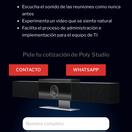
Escucha el sonido de las reuniones como nunca
antes
Experimenta un video que se siente natural
Facilita el proceso de administración e
implementación para el equipo de TI
Pide tu cotización de Poly Studio
CONTACTO
WHATSAPP
N
o