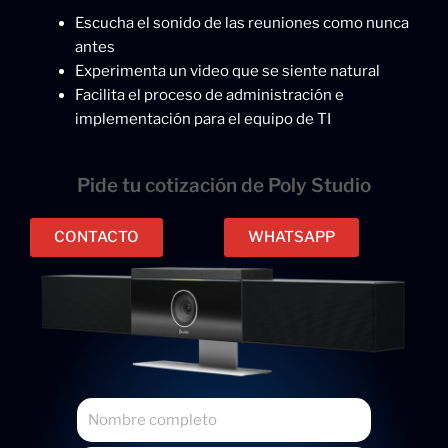
Escucha el sonido de las reuniones como nunca
antes
Experimenta un video que se siente natural
Facilita el proceso de administración e
implementación para el equipo de TI
Pide tu cotización de Poly Studio
CONTACTO
WHATSAPP
N
o