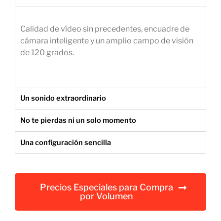
e
m
Calidad de vídeo sin precedentes, encuadre de
p
cámara inteligente y un amplio campo de visión
r
de 120 grados.
e
s
a
r
Un sonido extraordinario
i
a
No te pierdas ni un solo momento
l
Una configuración sencilla
Precios Especiales para Compra
por Volumen