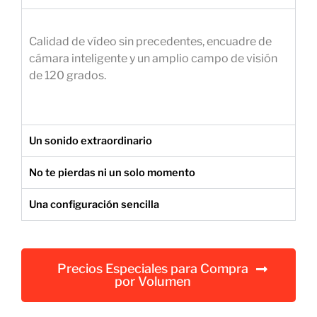
e
m
Calidad de vídeo sin precedentes, encuadre de
p
cámara inteligente y un amplio campo de visión
r
de 120 grados.
e
s
a
r
Un sonido extraordinario
i
a
No te pierdas ni un solo momento
l
Una configuración sencilla
Precios Especiales para Compra
por Volumen