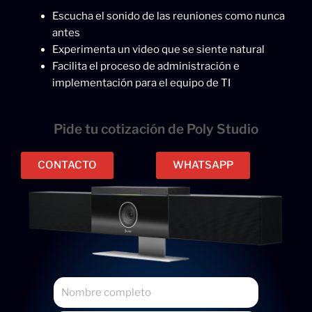
Escucha el sonido de las reuniones como nunca
antes
Experimenta un video que se siente natural
Facilita el proceso de administración e
implementación para el equipo de TI
Pide tu cotización de Poly Studio
CONTACTO
WHATSAPP
N
o