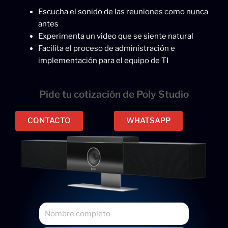
Escucha el sonido de las reuniones como nunca
antes
Experimenta un video que se siente natural
Facilita el proceso de administración e
implementación para el equipo de TI
Pide tu cotización de Poly Studio
CONTACTO
WHATSAPP
N
o