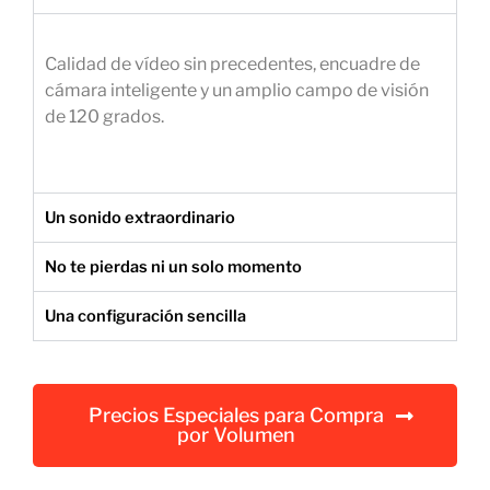
e
m
Calidad de vídeo sin precedentes, encuadre de
p
cámara inteligente y un amplio campo de visión
r
de 120 grados.
e
s
a
r
Un sonido extraordinario
i
a
No te pierdas ni un solo momento
l
Una configuración sencilla
Precios Especiales para Compra
por Volumen