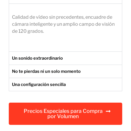
e
m
Calidad de vídeo sin precedentes, encuadre de
p
cámara inteligente y un amplio campo de visión
r
de 120 grados.
e
s
a
r
Un sonido extraordinario
i
a
No te pierdas ni un solo momento
l
Una configuración sencilla
Precios Especiales para Compra
por Volumen