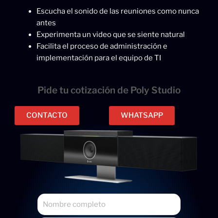
Escucha el sonido de las reuniones como nunca
antes
Experimenta un video que se siente natural
Facilita el proceso de administración e
implementación para el equipo de TI
Pide tu cotización de Poly Studio
CONTACTO
WHATSAPP
N
o