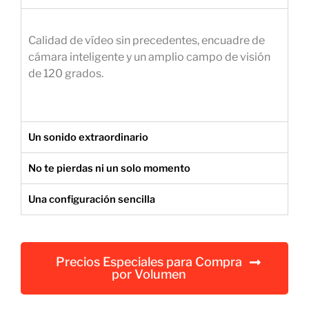
e
m
Calidad de vídeo sin precedentes, encuadre de
p
cámara inteligente y un amplio campo de visión
r
de 120 grados.
e
s
a
r
Un sonido extraordinario
i
a
No te pierdas ni un solo momento
l
Una configuración sencilla
Precios Especiales para Compra
por Volumen