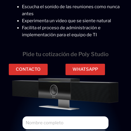
Escucha el sonido de las reuniones como nunca
antes
Experimenta un video que se siente natural
Facilita el proceso de administración e
implementación para el equipo de TI
Pide tu cotización de Poly Studio
CONTACTO
WHATSAPP
N
o