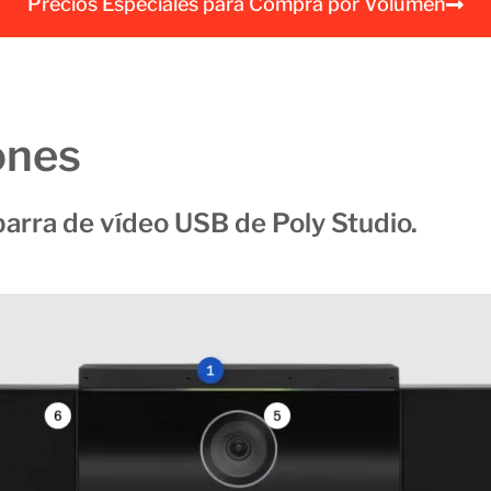
Precios Especiales para Compra por Volumen
a
l
ones
barra de vídeo USB de Poly Studio.