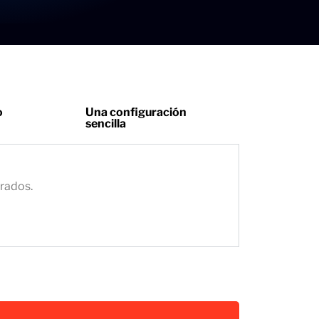
o
Una configuración
sencilla
grados.