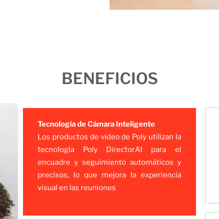
BENEFICIOS
Tecnología de Cámara Inteligente
Los productos de video de Poly utilizan la
tecnología Poly DirectorAI para el
encuadre y seguimiento automáticos y
precisos, lo que mejora la experiencia
visual en las reuniones