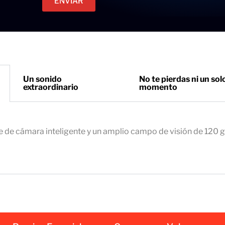
ENVIAR
c
e
t
t
r
o
ó
n
i
Un sonido
No te pierdas ni un sol
extraordinario
momento
c
o
e
m
e de cámara inteligente y un amplio campo de visión de 120 
p
r
e
s
a
r
i