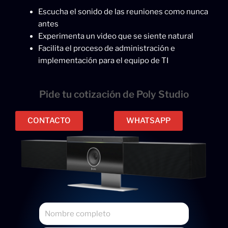
Escucha el sonido de las reuniones como nunca
antes
Experimenta un video que se siente natural
Facilita el proceso de administración e
implementación para el equipo de TI
Pide tu cotización de Poly Studio
CONTACTO
WHATSAPP
N
o