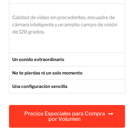
e
m
Calidad de vídeo sin precedentes, encuadre de
p
cámara inteligente y un amplio campo de visión
r
de 120 grados.
e
s
a
r
Un sonido extraordinario
i
a
No te pierdas ni un solo momento
l
Una configuración sencilla
Precios Especiales para Compra
por Volumen