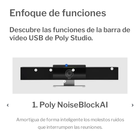
Enfoque de funciones
Descubre las funciones de la barra de
vídeo USB de Poly Studio.
1. Poly NoiseBlockAI
2. U
mortigua de forma inteligente los molestos ruidos
Los potente
que interrumpen las reuniones.
micrófonos 
llama