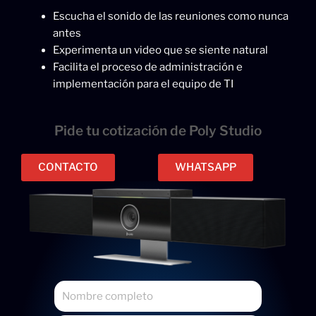
Escucha el sonido de las reuniones como nunca
antes
Experimenta un video que se siente natural
Facilita el proceso de administración e
implementación para el equipo de TI
Pide tu cotización de Poly Studio
CONTACTO
WHATSAPP
N
o