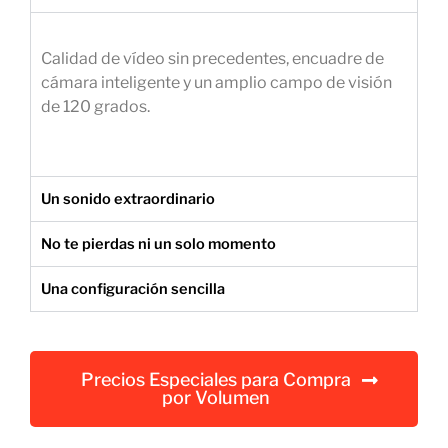
e
m
Calidad de vídeo sin precedentes, encuadre de
p
cámara inteligente y un amplio campo de visión
r
de 120 grados.
e
s
a
r
Un sonido extraordinario
i
a
No te pierdas ni un solo momento
l
Una configuración sencilla
Precios Especiales para Compra
por Volumen