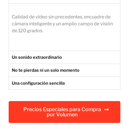
e
m
Calidad de vídeo sin precedentes, encuadre de
p
cámara inteligente y un amplio campo de visión
r
de 120 grados.
e
s
a
r
Un sonido extraordinario
i
a
No te pierdas ni un solo momento
l
Una configuración sencilla
Precios Especiales para Compra
por Volumen