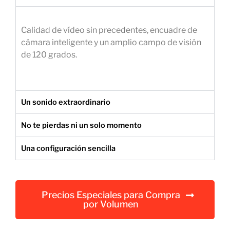
e
m
Calidad de vídeo sin precedentes, encuadre de
p
cámara inteligente y un amplio campo de visión
r
de 120 grados.
e
s
a
r
Un sonido extraordinario
i
a
No te pierdas ni un solo momento
l
Una configuración sencilla
Precios Especiales para Compra
por Volumen