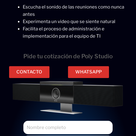
Escucha el sonido de las reuniones como nunca
antes
Experimenta un video que se siente natural
Facilita el proceso de administración e
implementación para el equipo de TI
Pide tu cotización de Poly Studio
CONTACTO
WHATSAPP
N
o