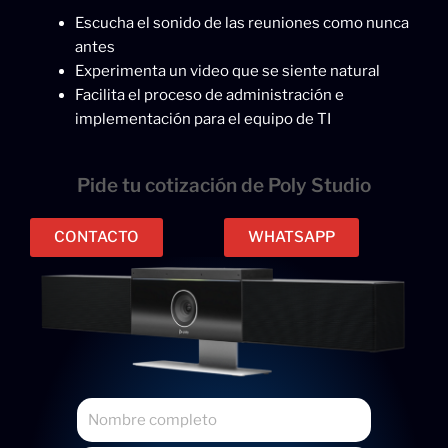
Escucha el sonido de las reuniones como nunca
antes
Experimenta un video que se siente natural
Facilita el proceso de administración e
implementación para el equipo de TI
Pide tu cotización de Poly Studio
CONTACTO
WHATSAPP
N
o