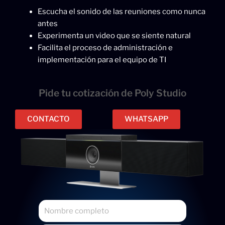
Escucha el sonido de las reuniones como nunca
antes
Experimenta un video que se siente natural
Facilita el proceso de administración e
implementación para el equipo de TI
Pide tu cotización de Poly Studio
CONTACTO
WHATSAPP
N
o