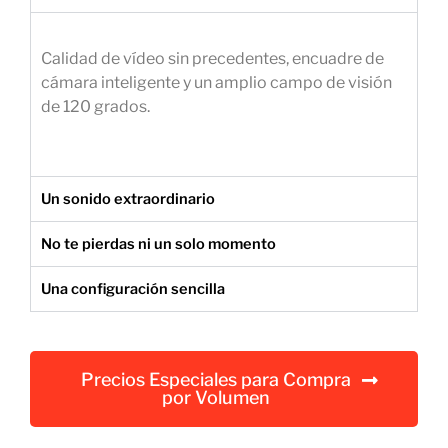
e
m
Calidad de vídeo sin precedentes, encuadre de
p
cámara inteligente y un amplio campo de visión
r
de 120 grados.
e
s
a
r
Un sonido extraordinario
i
a
No te pierdas ni un solo momento
l
Una configuración sencilla
Precios Especiales para Compra
por Volumen