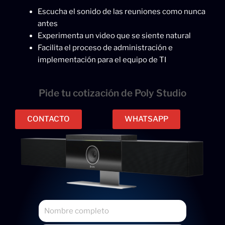
Escucha el sonido de las reuniones como nunca
antes
Experimenta un video que se siente natural
Facilita el proceso de administración e
implementación para el equipo de TI
Pide tu cotización de Poly Studio
CONTACTO
WHATSAPP
N
o