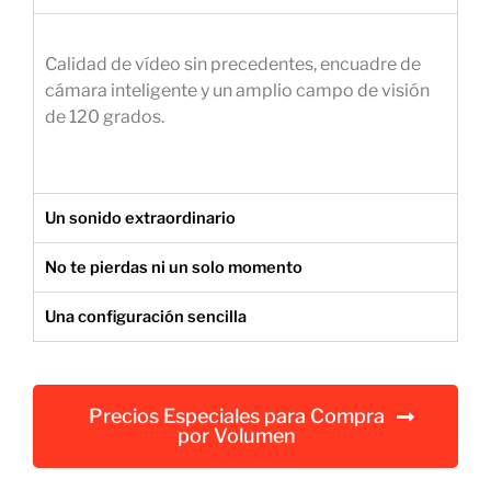
e
m
Calidad de vídeo sin precedentes, encuadre de
p
cámara inteligente y un amplio campo de visión
r
de 120 grados.
e
s
a
r
Un sonido extraordinario
i
a
No te pierdas ni un solo momento
l
Una configuración sencilla
Precios Especiales para Compra
por Volumen