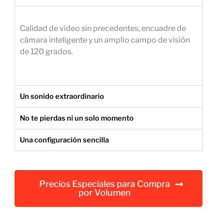
e
m
Calidad de vídeo sin precedentes, encuadre de
p
cámara inteligente y un amplio campo de visión
r
de 120 grados.
e
s
a
r
Un sonido extraordinario
i
a
No te pierdas ni un solo momento
l
Una configuración sencilla
Precios Especiales para Compra
por Volumen