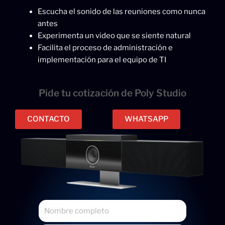
Escucha el sonido de las reuniones como nunca
antes
Experimenta un video que se siente natural
Facilita el proceso de administración e
implementación para el equipo de TI
Pide tu cotización de Poly Studio
CONTACTO
WHATSAPP
N
o