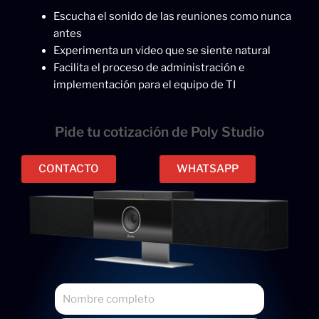
Escucha el sonido de las reuniones como nunca
antes
Experimenta un video que se siente natural
Facilita el proceso de administración e
implementación para el equipo de TI
Pide tu cotización de Poly Studio
CONTACTO
WHATSAPP
N
o