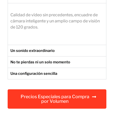
e
m
Calidad de vídeo sin precedentes, encuadre de
p
cámara inteligente y un amplio campo de visión
r
de 120 grados.
e
s
a
r
Un sonido extraordinario
i
a
No te pierdas ni un solo momento
l
Una configuración sencilla
Precios Especiales para Compra
por Volumen