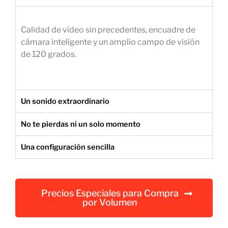
e
m
Calidad de vídeo sin precedentes, encuadre de
p
cámara inteligente y un amplio campo de visión
r
de 120 grados.
e
s
a
r
Un sonido extraordinario
i
a
No te pierdas ni un solo momento
l
Una configuración sencilla
Precios Especiales para Compra
por Volumen