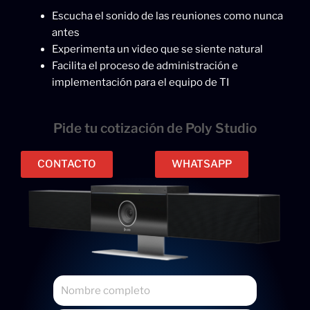
Escucha el sonido de las reuniones como nunca
antes
Experimenta un video que se siente natural
Facilita el proceso de administración e
implementación para el equipo de TI
Pide tu cotización de Poly Studio
CONTACTO
WHATSAPP
N
o