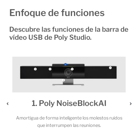
Enfoque de funciones
Descubre las funciones de la barra de
vídeo USB de Poly Studio.
NoiseBlockAI
2. Un audio extr
eligente los molestos ruidos
Los potentes altavoces estéreo y
pen las reuniones.
micrófonos permiten que todos lo
llamada capten cada una d