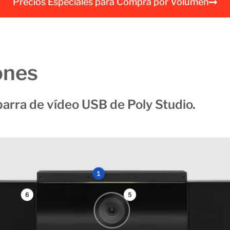
Precios Especiales para Compra por Volumen
a
l
ones
barra de vídeo USB de Poly Studio.