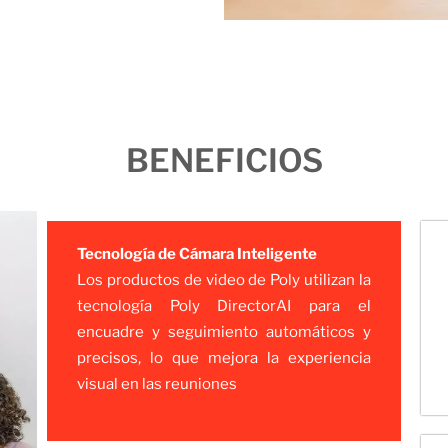
BENEFICIOS
Tecnología de Cámara Inteligente
Los productos de video de Poly utilizan la
tecnología Poly DirectorAI para el
encuadre y seguimiento automáticos y
precisos, lo que mejora la experiencia
visual en las reuniones