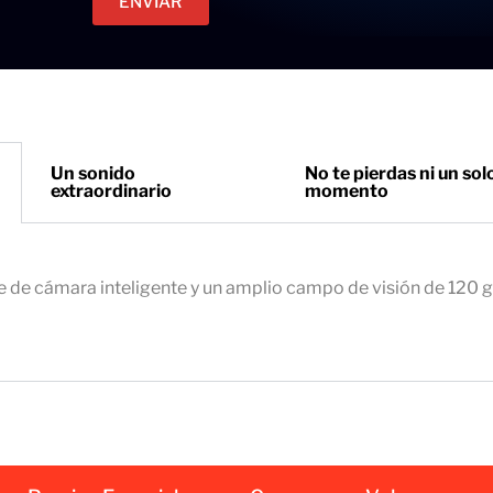
ENVIAR
c
e
t
t
r
o
ó
n
i
Un sonido
No te pierdas ni un sol
extraordinario
momento
c
o
e
m
e de cámara inteligente y un amplio campo de visión de 120 
p
r
e
s
a
r
i