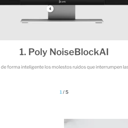
2. Un audio extraordinario
juego de 6 micrófonos permiten que todos los participantes de
1
/
5