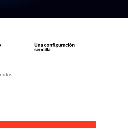
o
Una configuración
sencilla
grados.