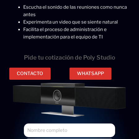
Escucha el sonido de las reuniones como nunca
antes
Experimenta un video que se siente natural
Facilita el proceso de administración e
implementación para el equipo de TI
Pide tu cotización de Poly Studio
CONTACTO
WHATSAPP
N
o