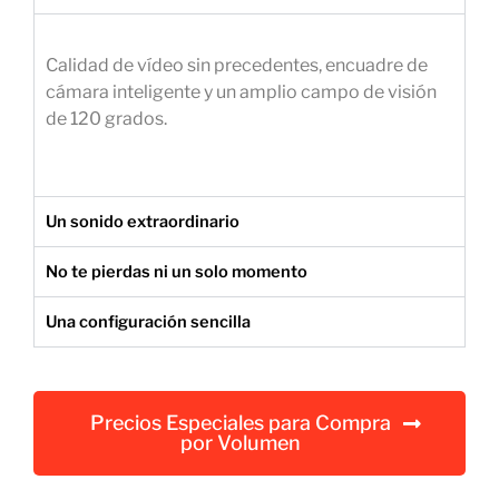
e
m
Calidad de vídeo sin precedentes, encuadre de
p
cámara inteligente y un amplio campo de visión
r
de 120 grados.
e
s
a
r
Un sonido extraordinario
i
a
No te pierdas ni un solo momento
l
Una configuración sencilla
Precios Especiales para Compra
por Volumen