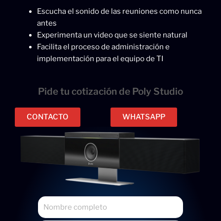
Escucha el sonido de las reuniones como nunca
antes
Experimenta un video que se siente natural
Facilita el proceso de administración e
implementación para el equipo de TI
Pide tu cotización de Poly Studio
CONTACTO
WHATSAPP
N
o