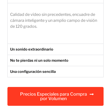
e
m
Calidad de vídeo sin precedentes, encuadre de
p
cámara inteligente y un amplio campo de visión
r
de 120 grados.
e
s
a
r
Un sonido extraordinario
i
a
No te pierdas ni un solo momento
l
Una configuración sencilla
Precios Especiales para Compra
por Volumen