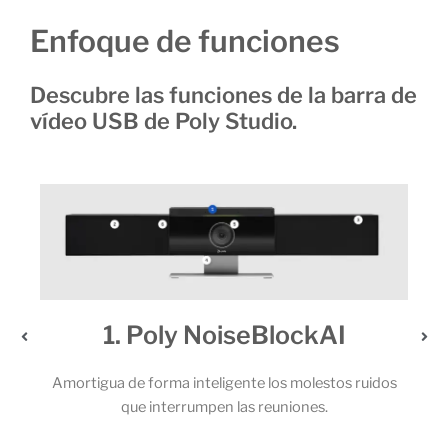
Enfoque de funciones
Descubre las funciones de la barra de
vídeo USB de Poly Studio.
1. Poly NoiseBlockAI
2.
Amortigua de forma inteligente los molestos ruidos
Los pote
que interrumpen las reuniones.
micrófon
ll