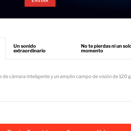
ENVIAR
c
e
t
t
r
o
ó
n
i
Un sonido
No te pierdas ni un sol
extraordinario
momento
c
o
e
m
e de cámara inteligente y un amplio campo de visión de 120 
p
r
e
s
a
r
i