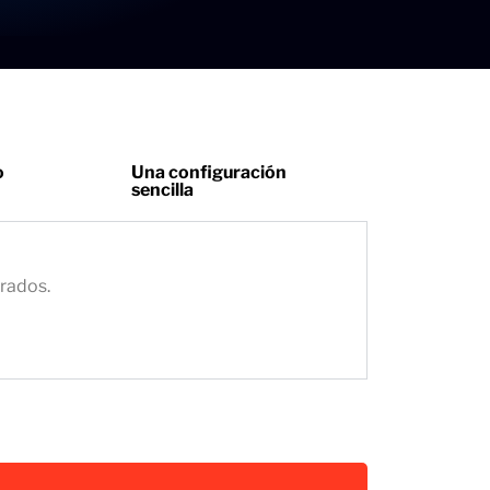
o
Una configuración
sencilla
grados.