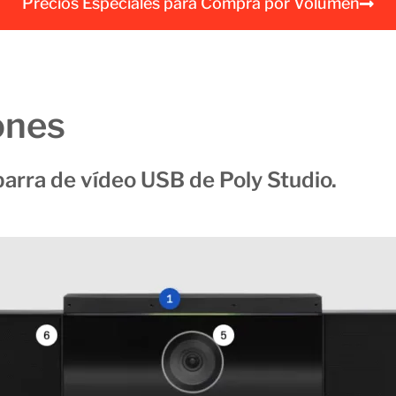
Precios Especiales para Compra por Volumen
a
l
ones
barra de vídeo USB de Poly Studio.