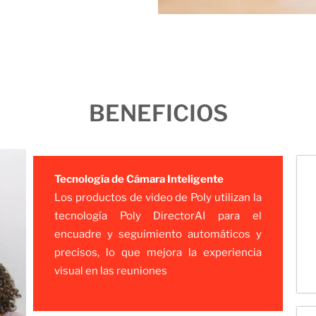
BENEFICIOS
Tecnología de Cámara Inteligente
Los productos de video de Poly utilizan la
tecnología Poly DirectorAI para el
encuadre y seguimiento automáticos y
precisos, lo que mejora la experiencia
visual en las reuniones