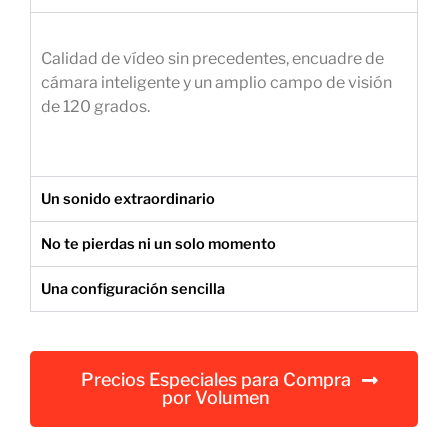
e
m
Calidad de vídeo sin precedentes, encuadre de
p
cámara inteligente y un amplio campo de visión
r
de 120 grados.
e
s
a
r
Un sonido extraordinario
i
a
No te pierdas ni un solo momento
l
Una configuración sencilla
Precios Especiales para Compra
por Volumen