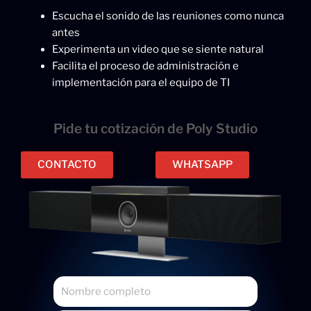
Escucha el sonido de las reuniones como nunca
antes
Experimenta un video que se siente natural
Facilita el proceso de administración e
implementación para el equipo de TI
Pide tu cotización de Poly Studio
CONTACTO
WHATSAPP
N
o