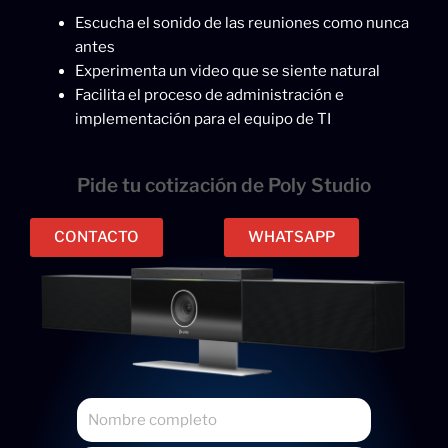
Escucha el sonido de las reuniones como nunca
antes
Experimenta un video que se siente natural
Facilita el proceso de administración e
implementación para el equipo de TI
Pide tu cotización de Poly Studio
CONTACTO
WHATSAPP
N
o