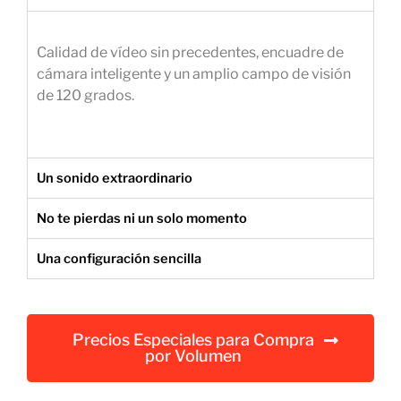
e
m
Calidad de vídeo sin precedentes, encuadre de
p
cámara inteligente y un amplio campo de visión
r
de 120 grados.
e
s
a
r
Un sonido extraordinario
i
a
No te pierdas ni un solo momento
l
Una configuración sencilla
Precios Especiales para Compra
por Volumen