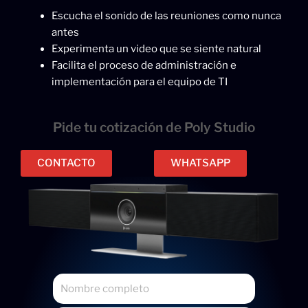
Escucha el sonido de las reuniones como nunca
antes
Experimenta un video que se siente natural
Facilita el proceso de administración e
implementación para el equipo de TI
Pide tu cotización de Poly Studio
CONTACTO
WHATSAPP
N
o