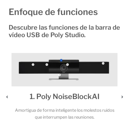
Enfoque de funciones
Descubre las funciones de la barra de
vídeo USB de Poly Studio.
NoiseBlockAI
2. Un audio extr
eligente los molestos ruidos
Los potentes altavoces estéreo y
pen las reuniones.
micrófonos permiten que todos lo
llamada capten cada una d