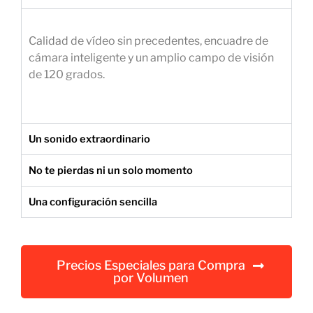
e
m
Calidad de vídeo sin precedentes, encuadre de
p
cámara inteligente y un amplio campo de visión
r
de 120 grados.
e
s
a
r
Un sonido extraordinario
i
a
No te pierdas ni un solo momento
l
Una configuración sencilla
Precios Especiales para Compra
por Volumen