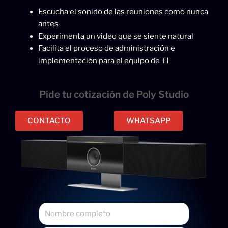
Escucha el sonido de las reuniones como nunca
antes
Experimenta un video que se siente natural
Facilita el proceso de administración e
implementación para el equipo de TI
Pide tu cotización de Poly Studio
CONTACTO
WHATSAPP
N
o