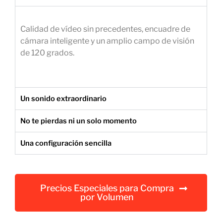
e
m
Calidad de vídeo sin precedentes, encuadre de
p
cámara inteligente y un amplio campo de visión
r
de 120 grados.
e
s
a
r
Un sonido extraordinario
i
a
No te pierdas ni un solo momento
l
Una configuración sencilla
Precios Especiales para Compra
por Volumen