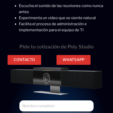
Escucha el sonido de las reuniones como nunca
antes
Experimenta un video que se siente natural
Facilita el proceso de administración e
implementación para el equipo de TI
Pide tu cotización de Poly Studio
CONTACTO
WHATSAPP
N
o