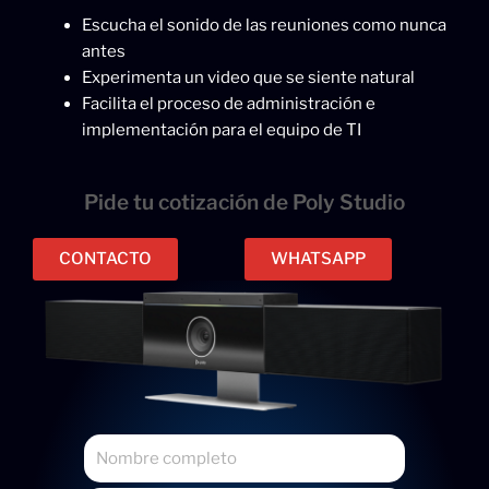
Escucha el sonido de las reuniones como nunca
antes
Experimenta un video que se siente natural
Facilita el proceso de administración e
implementación para el equipo de TI
Pide tu cotización de Poly Studio
CONTACTO
WHATSAPP
N
o