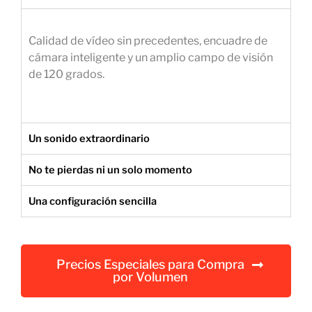
e
m
Calidad de vídeo sin precedentes, encuadre de
p
cámara inteligente y un amplio campo de visión
r
de 120 grados.
e
s
a
r
Un sonido extraordinario
i
a
No te pierdas ni un solo momento
l
Una configuración sencilla
Precios Especiales para Compra
por Volumen