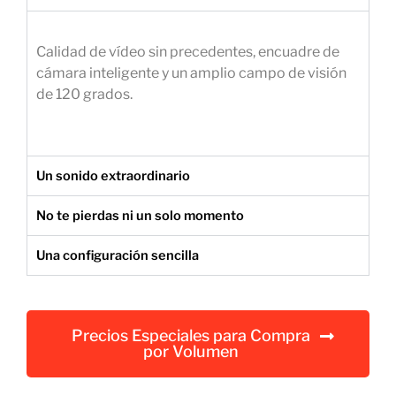
e
m
Calidad de vídeo sin precedentes, encuadre de
p
cámara inteligente y un amplio campo de visión
r
de 120 grados.
e
s
a
r
Un sonido extraordinario
i
a
No te pierdas ni un solo momento
l
Una configuración sencilla
Precios Especiales para Compra
por Volumen