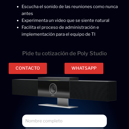
Escucha el sonido de las reuniones como nunca
antes
Experimenta un video que se siente natural
Facilita el proceso de administración e
implementación para el equipo de TI
Pide tu cotización de Poly Studio
CONTACTO
WHATSAPP
N
o