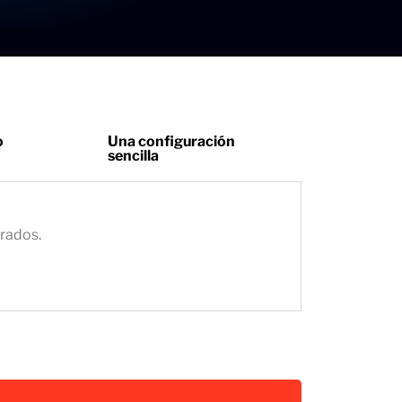
o
Una configuración
sencilla
grados.