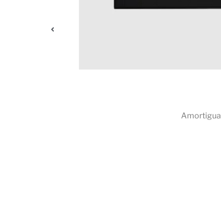
1. Poly NoiseBlockAI
 forma inteligente los molestos ruidos que interrumpen las 