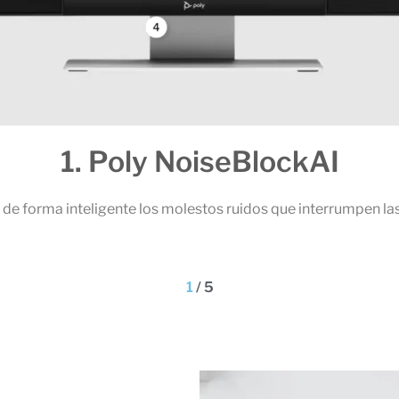
reuniones.
Los potentes al
1
/
5