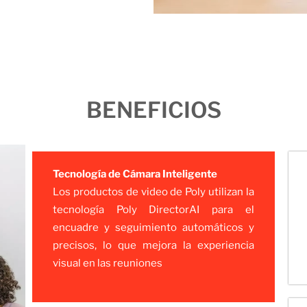
BENEFICIOS
Tecnología de Cámara Inteligente
Los productos de video de Poly utilizan la
tecnología Poly DirectorAI para el
encuadre y seguimiento automáticos y
precisos, lo que mejora la experiencia
visual en las reuniones