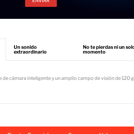
ENVIAR
c
e
t
t
r
o
ó
n
i
Un sonido
No te pierdas ni un sol
extraordinario
momento
c
o
e
m
e de cámara inteligente y un amplio campo de visión de 120 
p
r
e
s
a
r
i