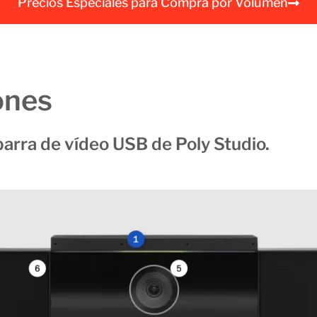
Precios Especiales para Compra por Volumen
a
l
ones
barra de vídeo USB de Poly Studio.