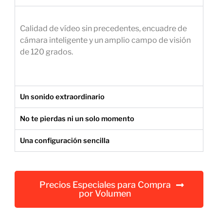
e
m
Calidad de vídeo sin precedentes, encuadre de
p
cámara inteligente y un amplio campo de visión
r
de 120 grados.
e
s
a
r
Un sonido extraordinario
i
a
No te pierdas ni un solo momento
l
Una configuración sencilla
Precios Especiales para Compra
por Volumen