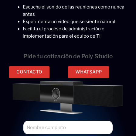
Escucha el sonido de las reuniones como nunca
antes
Experimenta un video que se siente natural
Facilita el proceso de administración e
implementación para el equipo de TI
Pide tu cotización de Poly Studio
CONTACTO
WHATSAPP
N
o