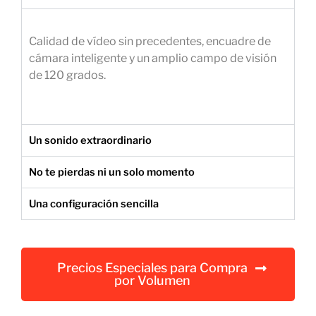
e
m
Calidad de vídeo sin precedentes, encuadre de
p
cámara inteligente y un amplio campo de visión
r
de 120 grados.
e
s
a
r
Un sonido extraordinario
i
a
No te pierdas ni un solo momento
l
Una configuración sencilla
Precios Especiales para Compra
por Volumen