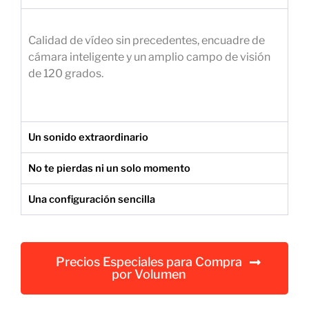
e
m
Calidad de vídeo sin precedentes, encuadre de
p
cámara inteligente y un amplio campo de visión
r
de 120 grados.
e
s
a
r
Un sonido extraordinario
i
a
No te pierdas ni un solo momento
l
Una configuración sencilla
Precios Especiales para Compra
por Volumen