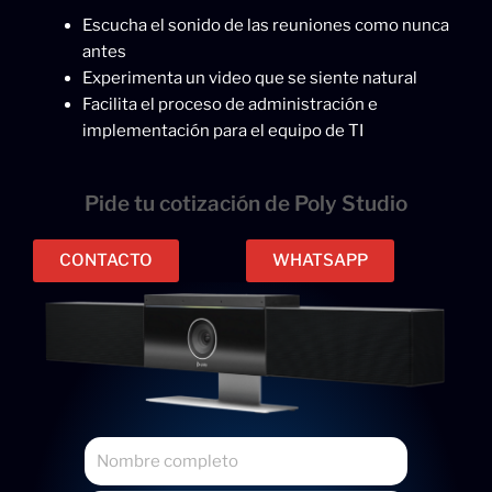
Escucha el sonido de las reuniones como nunca
antes
Experimenta un video que se siente natural
Facilita el proceso de administración e
implementación para el equipo de TI
Pide tu cotización de Poly Studio
CONTACTO
WHATSAPP
N
o