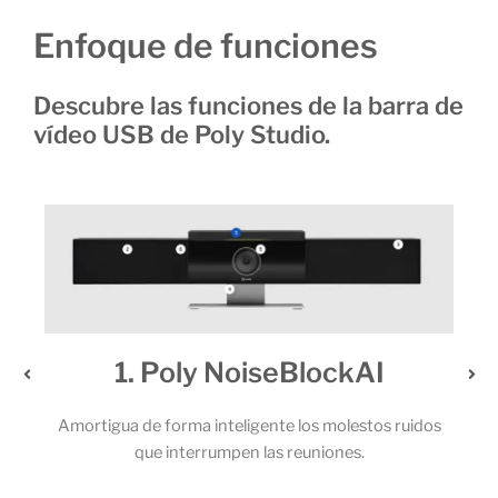
Enfoque de funciones
Descubre las funciones de la barra de
vídeo USB de Poly Studio.
1. Poly NoiseBlockAI
2. U
mortigua de forma inteligente los molestos ruidos
Los potente
que interrumpen las reuniones.
micrófonos 
llama